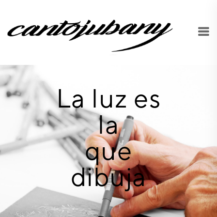
La luz es
la
que
dibuja